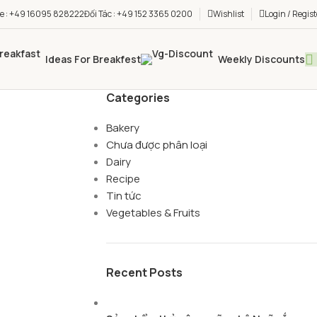
ne : +49 16095 828222
Đối Tác : +49 152 3365 0200
Wishlist
Login / Regist
Ideas For Breakfest
Weekly Discounts
Categories
Bakery
Chưa được phân loại
Dairy
Recipe
Tin tức
Vegetables & Fruits
Recent Posts