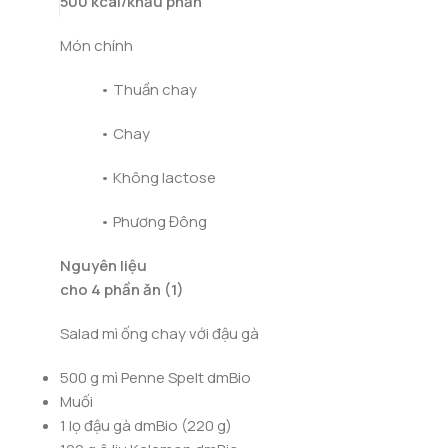
500 kcal/khẩu phần
Món chính
• Thuần chay
• Chay
• Không lactose
• Phương Đông
Nguyên liệu
cho 4 phần ăn (1)
Salad mì ống chay với đậu gà
500 g mì Penne Spelt dmBio
Muối
1 lọ đậu gà dmBio (220 g)