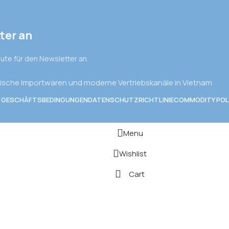
ter an
eute für den Newsletter an.
ische Importwaren und moderne Vertriebskanäle in Vietnam
E GESCHÄFTSBEDINGUNGEN
DATENSCHUTZRICHTLINIE
COMMODITY POL
Menu
Wishlist
Cart