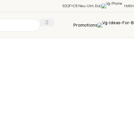
92QF+C8 Neu-Ulm, Đức
Hotli
Promotions