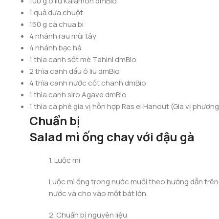
100 g ô liu Kalamon dmBio
1 quả dưa chuột
150 g cà chua bi
4 nhánh rau mùi tây
4 nhánh bạc hà
1 thìa canh sốt mè Tahini dmBio
2 thìa canh dầu ô liu dmBio
4 thìa canh nước cốt chanh dmBio
1 thìa canh siro Agave dmBio
1 thìa cà phê gia vị hỗn hợp Ras el Hanout (Gia vị phươn
Chuẩn bị
Salad mì ống chay với đậu gà
1. Luộc mì
Luộc mì ống trong nước muối theo hướng dẫn trên ba
nước và cho vào một bát lớn.
2. Chuẩn bị nguyên liệu