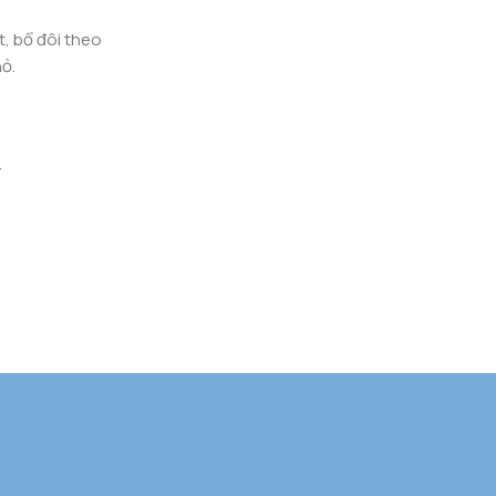
t, bổ đôi theo
hỏ.
.