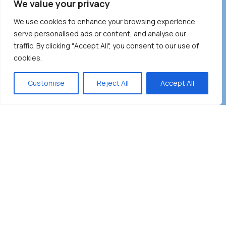
We value your privacy
Lebensmittel
We use cookies to enhance your browsing experience,
serve personalised ads or content, and analyse our
Über EuroShop
traffic. By clicking "Accept All", you consent to our use of
Einführung
cookies.
Neuigkeiten
1
Kontakt
Customise
Reject All
Accept All
Händlerkooperation
Menu
Wishlist
Cart
Melden Sie sich für unseren Newsletter an
Seien Sie der Erste, der es erfährt. Melden Sie sich noch heute für
den Newsletter an.
Europäische Importwaren und moderne Vertriebskanäle in
Vietnam
ALLGEMEINE GESCHÄFTSBEDINGUNGEN
DATENSCHUTZRICHTLINIE
COMMODITY POLICY
PAYMENT METHOD