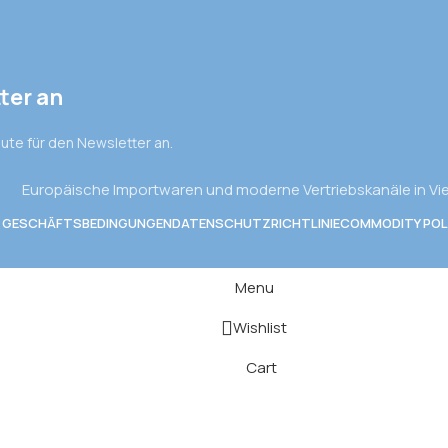
ter an
eute für den Newsletter an.
Europäische Importwaren und moderne Vertriebskanäle in V
E GESCHÄFTSBEDINGUNGEN
DATENSCHUTZRICHTLINIE
COMMODITY POL
Menu
Wishlist
Cart