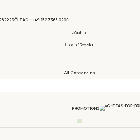
828222
ĐỐI TÁC : +49 152 3365 0200
Wishlist
Login / Register
All Categories
PROMOTIONS