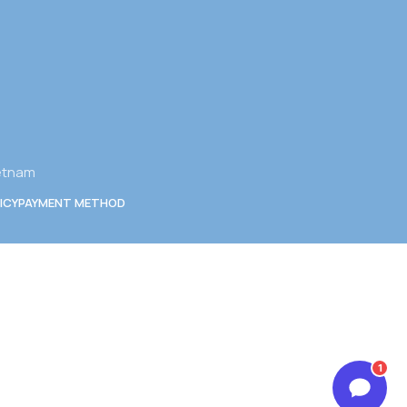
ietnam
ICY
PAYMENT METHOD
1