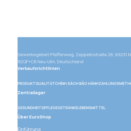
Gewerbegebiet Pfaffenweg, Zeppelinstraße 26, 89231 
92QF+C8 Neu-Ulm, Deutschland
Verkaufsrichtlinien
PRODUKTQUALITÄT
CHÍNH SÁCH BẢO HÀNH
ZAHLUNGSMETH
Zentrallager
GESUNDHEITSPFLEGE
GETRÄNKE
LEBENSMITTEL
Über EuroShop
Einführung