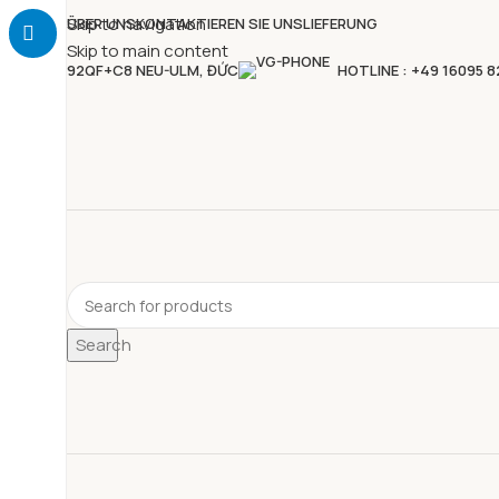
Skip to navigation
ÜBER UNS
KONTAKTIEREN SIE UNS
LIEFERUNG
Skip to main content
92QF+C8 NEU-ULM, ĐỨC
HOTLINE : +49 16095 
Search