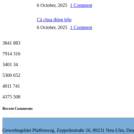
6 October, 2025
1 Comment
Cà chua đóng hộp
6 October, 2025
1 Comment
3841
883
7914
316
3401
34
5300
652
4011
741
4375
508
Recent Comments
Gewerbegebiet Pfaffenweg, Zeppelinstraße 26, 89231 Neu-Ulm, Deu