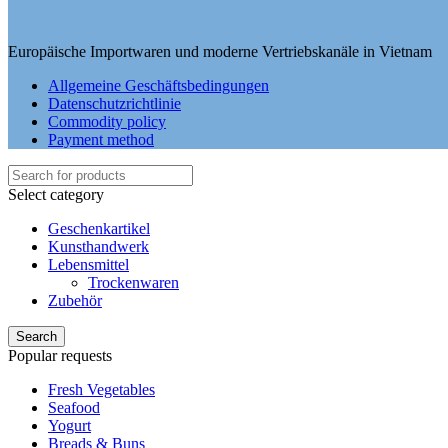
Europäische Importwaren und moderne Vertriebskanäle in Vietnam
Allgemeine Geschäftsbedingungen
Datenschutzrichtlinie
Commodity policy
Payment method
Select category
Geschenkartikel
Kunsthandwerk
Lebensmittel
Trockenwaren
Zubehör
Search
Popular requests
Fresh Vegetables
Seafood
Yogurt
Breads & Buns