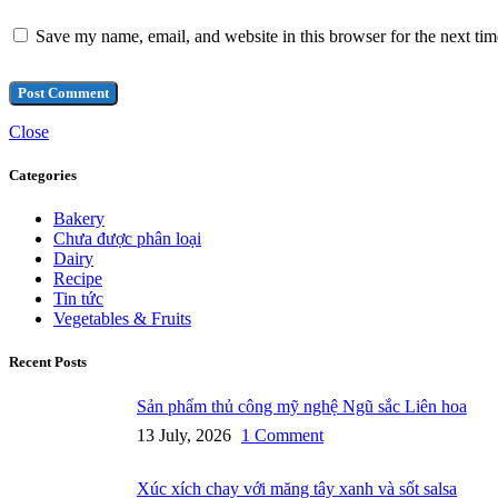
Save my name, email, and website in this browser for the next ti
Close
Categories
Bakery
Chưa được phân loại
Dairy
Recipe
Tin tức
Vegetables & Fruits
Recent Posts
Sản phẩm thủ công mỹ nghệ Ngũ sắc Liên hoa
13 July, 2026
1 Comment
Xúc xích chay với măng tây xanh và sốt salsa