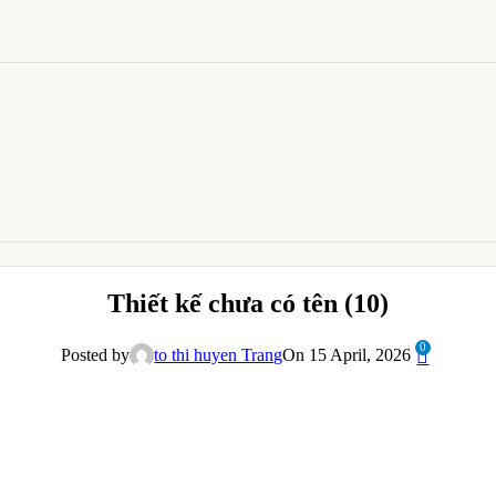
Thiết kế chưa có tên (10)
0
Posted by
to thi huyen Trang
On 15 April, 2026