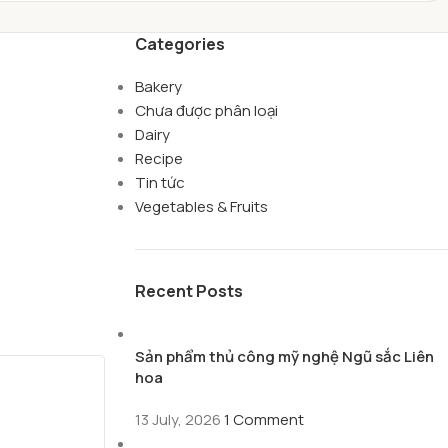
Categories
Bakery
Chưa được phân loại
Dairy
Recipe
Tin tức
Vegetables & Fruits
Recent Posts
Sản phẩm thủ công mỹ nghệ Ngũ sắc Liên
hoa
13 July, 2026
1 Comment