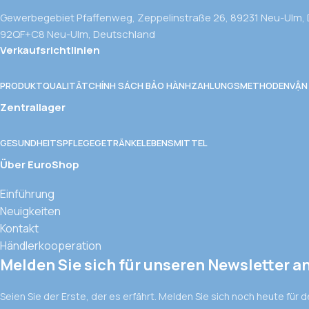
Gewerbegebiet Pfaffenweg, Zeppelinstraße 26, 89231 Neu-Ulm,
92QF+C8 Neu-Ulm, Deutschland
Verkaufsrichtlinien
PRODUKTQUALITÄT
CHÍNH SÁCH BẢO HÀNH
ZAHLUNGSMETHODEN
VẬN
Zentrallager
GESUNDHEITSPFLEGE
GETRÄNKE
LEBENSMITTEL
Über EuroShop
Einführung
Neuigkeiten
Kontakt
Händlerkooperation
Melden Sie sich für unseren Newsletter a
Seien Sie der Erste, der es erfährt. Melden Sie sich noch heute für 