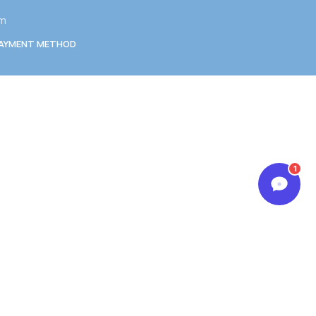
am
AYMENT METHOD
1