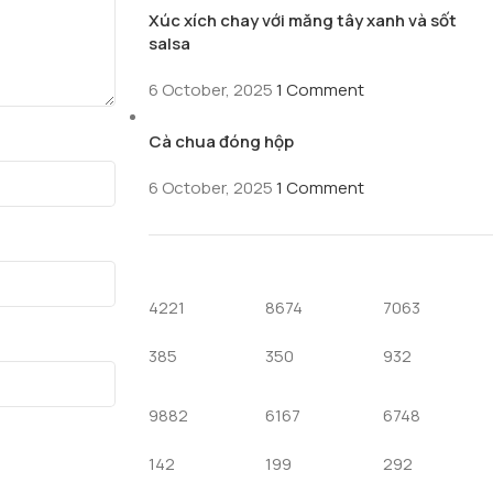
Xúc xích chay với măng tây xanh và sốt
salsa
6 October, 2025
1 Comment
Cà chua đóng hộp
6 October, 2025
1 Comment
4221
8674
7063
385
350
932
9882
6167
6748
142
199
292