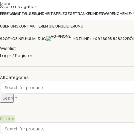
Menu
Skip to navigation
Skip to main content
LEBENSMITTEL
GESUNDHEITSPFLEGE
GETRÄNKE
KINDERWAREN
CHEMIE-
ÜBER UNS
KONTAKTIEREN SIE UNS
LIEFERUNG
92QF+C8 NEU-ULM, ĐỨC
HOTLINE : +49 16095 828222
ĐỐI
Wishlist
Login / Register
All categories
Search
0
items