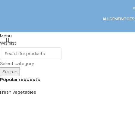
E
ALLGEMEINE GE
Menu
Wishlist
0
items
Cart
Select category
Search
Popular requests
Fresh Vegetables
Seafood
Yogurt
Breads & Buns
Water