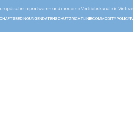
uropäische Importwaren und moderne Vertriebskanäle in Vietn
SCHÄFTSBEDINGUNGEN
DATENSCHUTZRICHTLINIE
COMMODITY POLICY
P