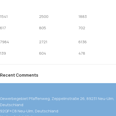
1541
2500
1883
617
805
702
7984
2721
6136
139
604
478
Recent Comments
Gewerbegebiet Pfaffenweg, Zeppelinstraße 26, 89231 Neu-Ulm,
Deutschland
92QF+C8 Neu-Ulm, Deutschland