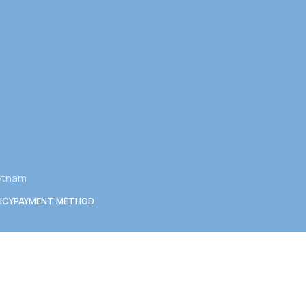
ietnam
ICY
PAYMENT METHOD