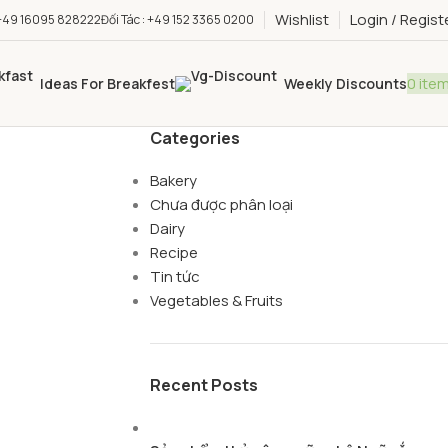
Wishlist
Login / Regist
: +49 16095 828222
Đối Tác : +49 152 3365 0200
0
ite
Ideas For Breakfest
Weekly Discounts
Categories
Bakery
Chưa được phân loại
Dairy
Recipe
Tin tức
Vegetables & Fruits
Recent Posts