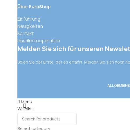
Über EuroShop
Einführung
Neuigkeiten
Kontakt
Händlerkooperation
Melden Sie sich für unseren Newslet
Seien Sie der Erste, der es erfährt. Melden Sie sich noch h
ALLGEMEIN
Menu
Wishlist
0
items
Cart
Select category