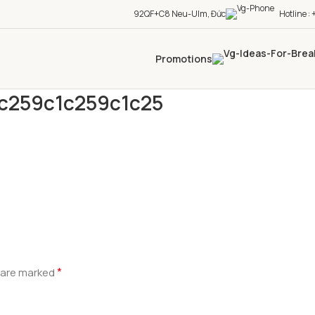
92QF+C8 Neu-Ulm, Đức
Hotline 
Promotions
c259c1c259c1c25
*
s are marked