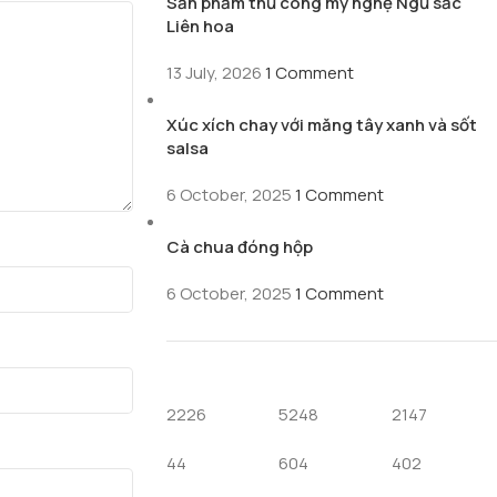
Sản phẩm thủ công mỹ nghệ Ngũ sắc
Liên hoa
13 July, 2026
1 Comment
Xúc xích chay với măng tây xanh và sốt
salsa
6 October, 2025
1 Comment
Cà chua đóng hộp
6 October, 2025
1 Comment
2226
5248
2147
44
604
402