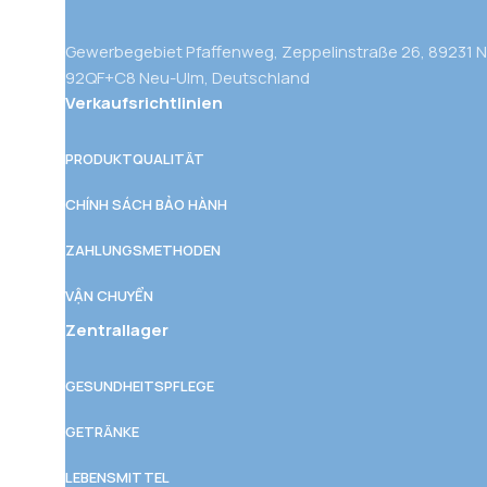
Gewerbegebiet Pfaffenweg, Zeppelinstraße 26, 89231 
92QF+C8 Neu-Ulm, Deutschland
Verkaufsrichtlinien
PRODUKTQUALITÄT
CHÍNH SÁCH BẢO HÀNH
ZAHLUNGSMETHODEN
VẬN CHUYỂN
Zentrallager
GESUNDHEITSPFLEGE
GETRÄNKE
LEBENSMITTEL