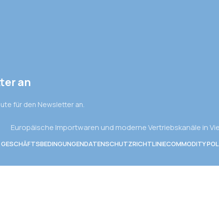
ter an
eute für den Newsletter an.
Europäische Importwaren und moderne Vertriebskanäle in V
E GESCHÄFTSBEDINGUNGEN
DATENSCHUTZRICHTLINIE
COMMODITY POL