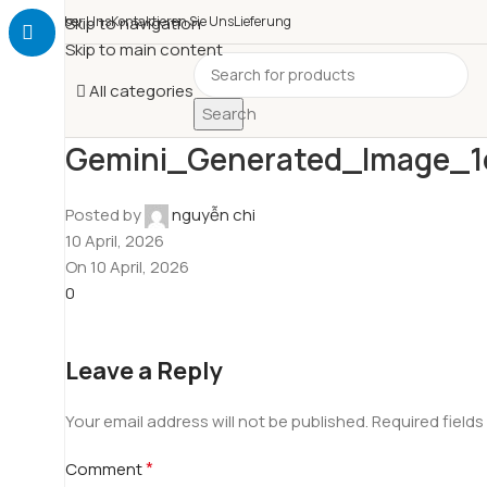
Über Uns
Skip to navigation
Kontaktieren Sie Uns
Lieferung
Skip to main content
All categories
Search
Gemini_Generated_Image_1
Posted by
nguyễn chi
10 April, 2026
On 10 April, 2026
0
Leave a Reply
Your email address will not be published.
Required field
*
Comment