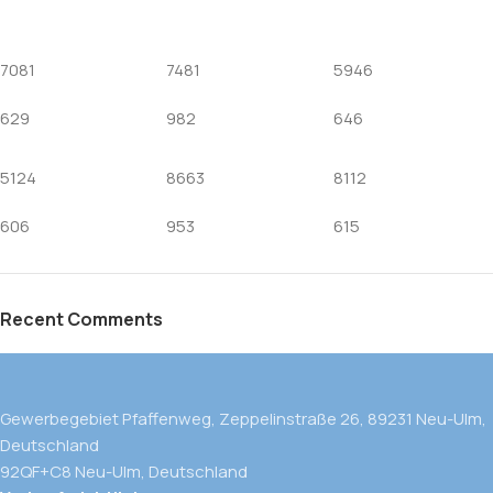
7081
7481
5946
629
982
646
5124
8663
8112
606
953
615
Recent Comments
Gewerbegebiet Pfaffenweg, Zeppelinstraße 26, 89231 Neu-Ulm,
Deutschland
92QF+C8 Neu-Ulm, Deutschland