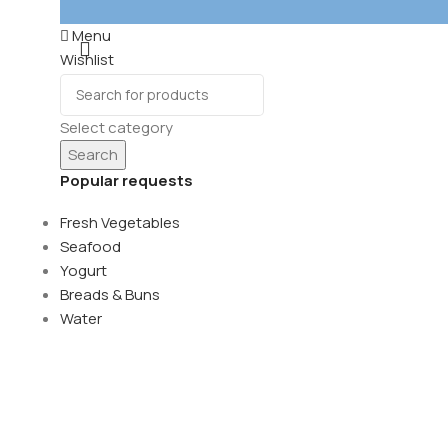
Menu
Wishlist
0
items
Cart
Select category
Search
Popular requests
Fresh Vegetables
Seafood
Yogurt
Breads & Buns
Water