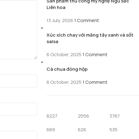
Sản phẩm thủ công mỹ nghệ Ngũ sắc
Liên hoa
13 July, 2026
1 Comment
Xúc xích chay với măng tây xanh và sốt
salsa
6 October, 2025
1 Comment
Cà chua đóng hộp
6 October, 2025
1 Comment
8227
2556
3787
689
626
535