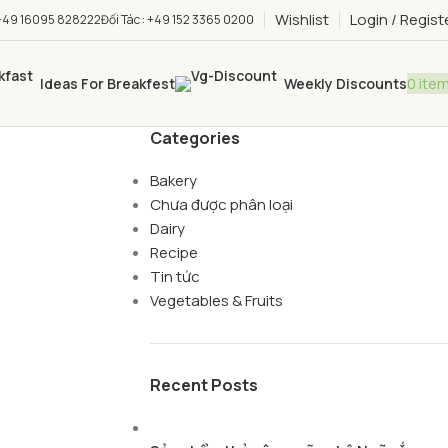
Wishlist
Login / Regist
: +49 16095 828222
Đối Tác : +49 152 3365 0200
0
ite
Ideas For Breakfest
Weekly Discounts
Categories
Bakery
Chưa được phân loại
Dairy
Recipe
Tin tức
Vegetables & Fruits
Recent Posts