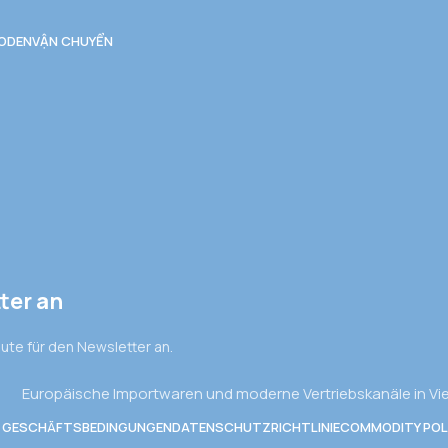
ODEN
VẬN CHUYỂN
ter an
eute für den Newsletter an.
Europäische Importwaren und moderne Vertriebskanäle in V
E GESCHÄFTSBEDINGUNGEN
DATENSCHUTZRICHTLINIE
COMMODITY POL