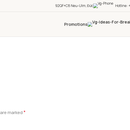
92QF+C8 Neu-Ulm, Đức
Hotline 
Promotions
*
s are marked