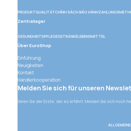
PRODUKTQUALITÄT
CHÍNH SÁCH BẢO HÀNH
ZAHLUNGSMETH
Zentrallager
GESUNDHEITSPFLEGE
GETRÄNKE
LEBENSMITTEL
Über EuroShop
Einführung
Neuigkeiten
Kontakt
Händlerkooperation
Melden Sie sich für unseren Newslet
Seien Sie der Erste, der es erfährt. Melden Sie sich noch h
ALLGEMEIN