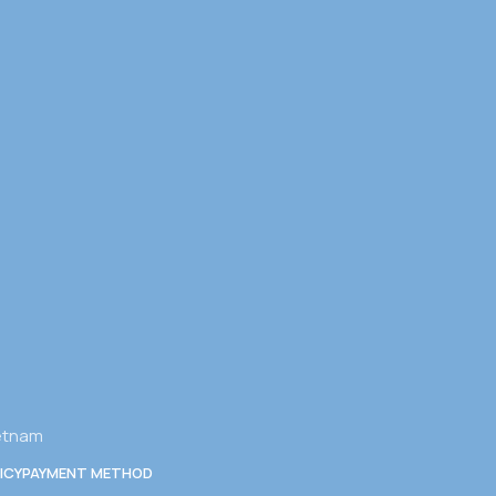
ietnam
ICY
PAYMENT METHOD