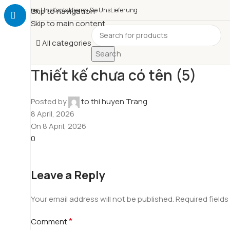
Über Uns
Skip to navigation
Kontaktieren Sie Uns
Lieferung
Skip to main content
All categories
Search
Thiết kế chưa có tên (5)
Posted by
to thi huyen Trang
8 April, 2026
On 8 April, 2026
0
Leave a Reply
Your email address will not be published.
Required field
*
Comment