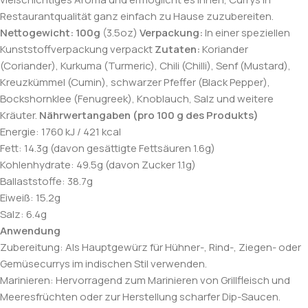
Restaurantqualität ganz einfach zu Hause zuzubereiten.
Nettogewicht:
100g
(3.5oz)
Verpackung:
In einer speziellen
Kunststoffverpackung verpackt
Zutaten:
Koriander
(Coriander), Kurkuma (Turmeric), Chili (Chilli), Senf (Mustard),
Kreuzkümmel (Cumin), schwarzer Pfeffer (Black Pepper),
Bockshornklee (Fenugreek), Knoblauch, Salz und weitere
Kräuter.
Nährwertangaben (pro 100 g des Produkts)
Energie: 1760 kJ / 421 kcal
Fett: 14.3g (davon gesättigte Fettsäuren 1.6g)
Kohlenhydrate: 49.5g (davon Zucker 1.1g)
Ballaststoffe: 38.7g
Eiweiß: 15.2g
Salz: 6.4g
Anwendung
Zubereitung: Als Hauptgewürz für Hühner-, Rind-, Ziegen- oder
Gemüsecurrys im indischen Stil verwenden.
Marinieren: Hervorragend zum Marinieren von Grillfleisch und
Meeresfrüchten oder zur Herstellung scharfer Dip-Saucen.