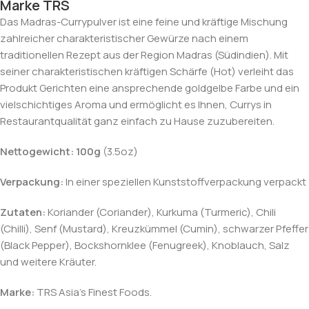
Marke TRS
Das Madras-Currypulver ist eine feine und kräftige Mischung
zahlreicher charakteristischer Gewürze nach einem
traditionellen Rezept aus der Region Madras (Südindien). Mit
seiner charakteristischen kräftigen Schärfe (Hot) verleiht das
Produkt Gerichten eine ansprechende goldgelbe Farbe und ein
vielschichtiges Aroma und ermöglicht es Ihnen, Currys in
Restaurantqualität ganz einfach zu Hause zuzubereiten.
Nettogewicht:
100g
(3.5oz)
Verpackung:
In einer speziellen Kunststoffverpackung verpackt
Zutaten:
Koriander (Coriander), Kurkuma (Turmeric), Chili
(Chilli), Senf (Mustard), Kreuzkümmel (Cumin), schwarzer Pfeffer
(Black Pepper), Bockshornklee (Fenugreek), Knoblauch, Salz
und weitere Kräuter.
Marke:
TRS Asia’s Finest Foods.