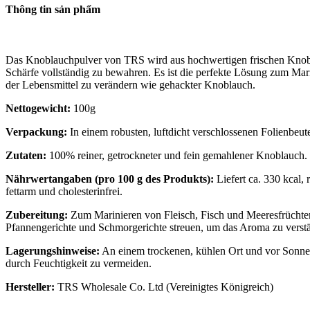
Thông tin sản phẩm
Das Knoblauchpulver von TRS wird aus hochwertigen frischen Knobla
Schärfe vollständig zu bewahren. Es ist die perfekte Lösung zum Mar
der Lebensmittel zu verändern wie gehackter Knoblauch.
Nettogewicht:
100g
Verpackung:
In einem robusten, luftdicht verschlossenen Folienbeute
Zutaten:
100% reiner, getrockneter und fein gemahlener Knoblauch.
Nährwertangaben (pro 100 g des Produkts):
Liefert ca. 330 kcal,
fettarm und cholesterinfrei.
Zubereitung:
Zum Marinieren von Fleisch, Fisch und Meeresfrüchten 
Pfannengerichte und Schmorgerichte streuen, um das Aroma zu verst
Lagerungshinweise:
An einem trockenen, kühlen Ort und vor Sonnen
durch Feuchtigkeit zu vermeiden.
Hersteller:
TRS Wholesale Co. Ltd (Vereinigtes Königreich)