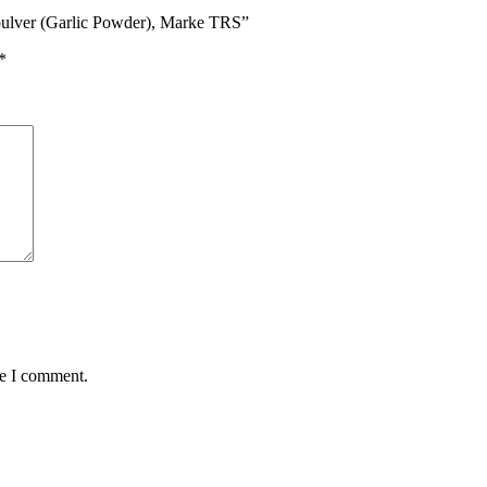
lver (Garlic Powder), Marke TRS”
*
me I comment.