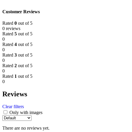
Customer Reviews
Rated
0
out of 5
0 reviews
Rated
5
out of 5
0
Rated
4
out of 5
0
Rated
3
out of 5
0
Rated
2
out of 5
0
Rated
1
out of 5
0
Reviews
Clear filters
Only with images
There are no reviews yet.