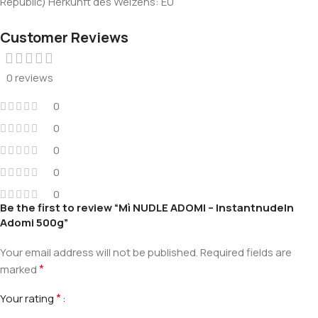
Republic) Herkunft des Weizens: EU
Customer Reviews
0 reviews
0
0
0
0
0
Be the first to review “Mì NUDLE ADOMI – Instantnudeln
Adomi 500g”
Your email address will not be published.
Required fields are
*
marked
*
Your rating