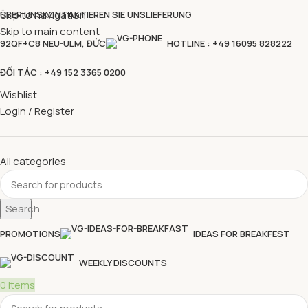
Skip to navigation
ÜBER UNS
KONTAKTIEREN SIE UNS
LIEFERUNG
Skip to main content
92QF+C8 NEU-ULM, ĐỨC
HOTLINE : +49 16095 828222
ĐỐI TÁC : +49 152 3365 0200
Wishlist
Login / Register
All categories
Search
PROMOTIONS
IDEAS FOR BREAKFEST
WEEKLY DISCOUNTS
0
items