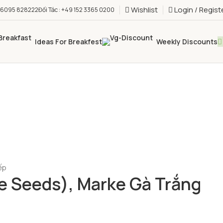
Wishlist
Login / Regist
9 16095 828222
Đối Tác : +49 152 3365 0200
Ideas For Breakfest
Weekly Discounts
ếp
 Seeds), Marke Gà Trắng