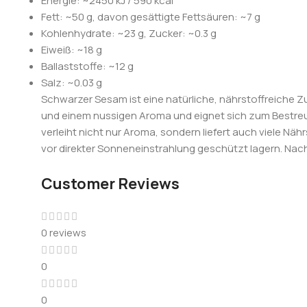
Energie: ~2450 kJ / 590 kcal
Fett: ~50 g, davon gesättigte Fettsäuren: ~7 g
Kohlenhydrate: ~23 g, Zucker: ~0.3 g
Eiweiß: ~18 g
Ballaststoffe: ~12 g
Salz: ~0.03 g
Schwarzer Sesam ist eine natürliche, nährstoffreiche Z
und einem nussigen Aroma und eignet sich zum Bestre
verleiht nicht nur Aroma, sondern liefert auch viele Nä
vor direkter Sonneneinstrahlung geschützt lagern. Nac
Customer Reviews
0 reviews
0
0