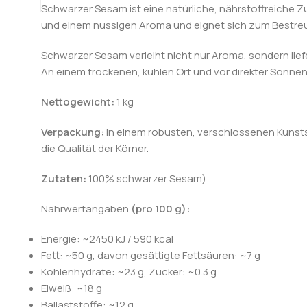
Schwarzer Sesam ist eine natürliche, nährstoffreiche Z
und einem nussigen Aroma und eignet sich zum Bestreu
Schwarzer Sesam verleiht nicht nur Aroma, sondern liefe
An einem trockenen, kühlen Ort und vor direkter Sonne
Nettogewicht:
1 kg
Verpackung:
In einem robusten, verschlossenen Kunsts
die Qualität der Körner.
Zutaten:
100% schwarzer Sesam)
Nährwertangaben
(pro 100 g):
Energie: ~2450 kJ / 590 kcal
Fett: ~50 g, davon gesättigte Fettsäuren: ~7 g
Kohlenhydrate: ~23 g, Zucker: ~0.3 g
Eiweiß: ~18 g
Ballaststoffe: ~12 g