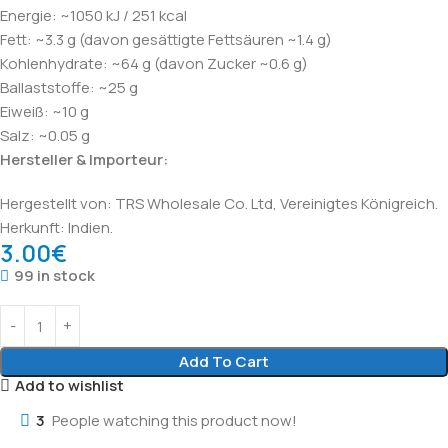
Energie: ~1050 kJ / 251 kcal
Fett: ~3.3 g (davon gesättigte Fettsäuren ~1.4 g)
Kohlenhydrate: ~64 g (davon Zucker ~0.6 g)
Ballaststoffe: ~25 g
Eiweiß: ~10 g
Salz: ~0.05 g
Hersteller & Importeur:
Hergestellt von: TRS Wholesale Co. Ltd, Vereinigtes Königreich.
Herkunft: Indien.
3.00
€
99 in stock
Add To Cart
Add to wishlist
3
People watching this product now!