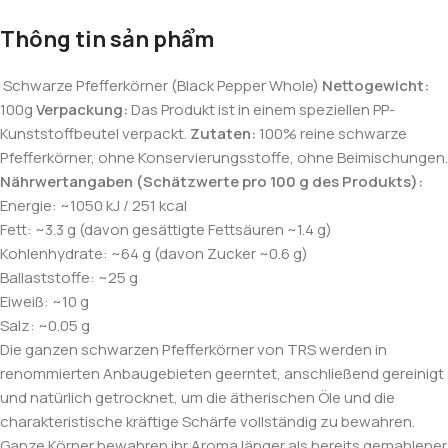
Thông tin sản phẩm
Schwarze Pfefferkörner (Black Pepper Whole)
Nettogewicht:
100g
Verpackung:
Das Produkt ist in einem speziellen PP-
Kunststoffbeutel verpackt.
Zutaten:
100% reine schwarze
Pfefferkörner, ohne Konservierungsstoffe, ohne Beimischungen.
Nährwertangaben (Schätzwerte pro 100 g des Produkts):
Energie: ~1050 kJ / 251 kcal
Fett: ~3.3 g (davon gesättigte Fettsäuren ~1.4 g)
Kohlenhydrate: ~64 g (davon Zucker ~0.6 g)
Ballaststoffe: ~25 g
Eiweiß: ~10 g
Salz: ~0.05 g
Die ganzen schwarzen Pfefferkörner von TRS werden in
renommierten Anbaugebieten geerntet, anschließend gereinigt
und natürlich getrocknet, um die ätherischen Öle und die
charakteristische kräftige Schärfe vollständig zu bewahren.
Ganze Körner bewahren ihr Aroma länger als bereits gemahlener